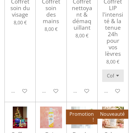
Coffret
Coffret
Coffret
Coffret
soin du
soin
nettoya
LIP
visage
des
nt &
l'intensi
mains
démaq
té & la
8,00 €
uillant
tenue
8,00 €
24h
8,00 €
pour
vos
lèvres
8,00 €
Ajouter au panier
Ajouter au panier
Ajouter au panier
Ajouter au p
Promotion
Nouveauté
!