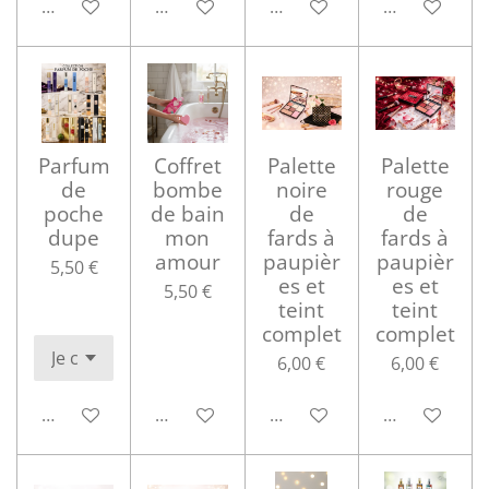
M'avertir si disponible
Ajouter au panier
Ajouter au panier
Ajouter au p
Parfum
Coffret
Palette
Palette
de
bombe
noire
rouge
poche
de bain
de
de
dupe
mon
fards à
fards à
amour
paupièr
paupièr
5,50 €
es et
es et
5,50 €
teint
teint
complet
complet
6,00 €
6,00 €
Ajouter au panier
Ajouter au panier
Ajouter au panier
Ajouter au p