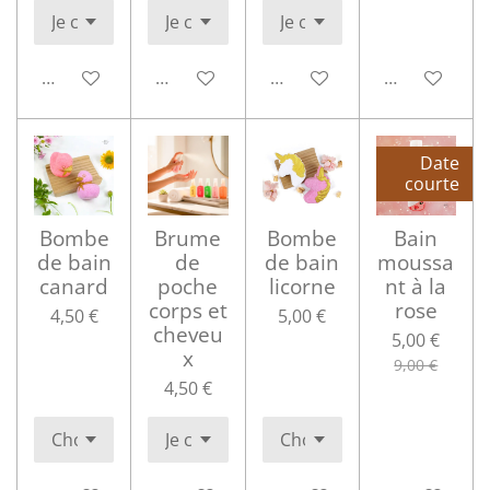
Ajouter au panier
Ajouter au panier
Ajouter au panier
Ajouter au p
Date
courte
Bombe
Brume
Bombe
Bain
de bain
de
de bain
moussa
canard
poche
licorne
nt à la
corps et
rose
4,50 €
5,00 €
cheveu
5,00 €
x
9,00 €
4,50 €