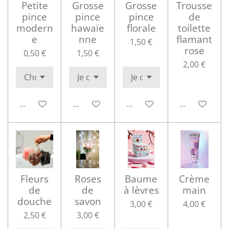
Petite
Grosse
Grosse
Trousse
pince
pince
pince
de
modern
hawaïe
florale
toilette
e
nne
flamant
1,50 €
rose
0,50 €
1,50 €
2,00 €
Ajouter au panier
Ajouter au panier
Ajouter au panier
Ajouter au p
Fleurs
Roses
Baume
Crème
de
de
à lèvres
main
douche
savon
3,00 €
4,00 €
2,50 €
3,00 €