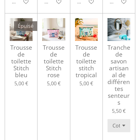
Ajouter au panier
Ajouter au panier
Ajouter au panier
Ajouter au p
Épuisé
Trousse
Trousse
Trousse
Tranche
de
de
de
de
toilette
toilette
toilette
savon
Stitch
Stitch
stitch
artisan
bleu
rose
tropical
al de
différen
5,00 €
5,00 €
5,00 €
tes
senteur
s
5,50 €