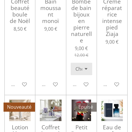
Coffret
Bain
Bombe
Crème
beauté
moussa
de bain
réparat
boule
nt
bijoux
rice
de Noël
monoï
en
intense
pierre
pied
8,50 €
9,00 €
naturell
Ziaja
e
9,00 €
9,00 €
12,00 €
Ajouter au panier
Ajouter au panier
Ajouter au panier
Ajouter au p
Nouveauté
Épuisé
Lotion
Coffret
Petit
Eau de