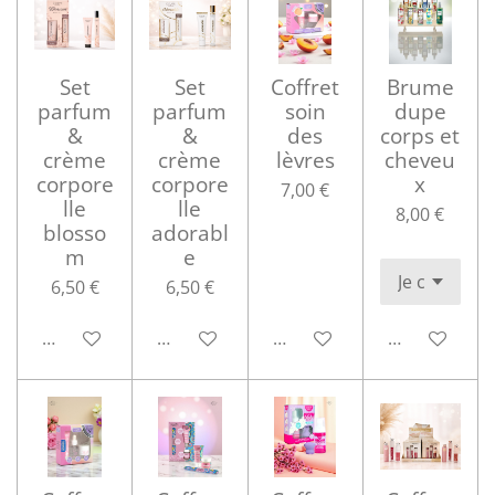
Set
Set
Coffret
Brume
parfum
parfum
soin
dupe
&
&
des
corps et
crème
crème
lèvres
cheveu
corpore
corpore
x
7,00 €
lle
lle
8,00 €
blosso
adorabl
m
e
6,50 €
6,50 €
Ajouter au panier
Ajouter au panier
Ajouter au panier
Ajouter au p