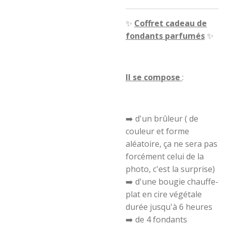
✨
Coffret cadeau de
fondants parfumés
✨
Il se compose
:
➡️ d'un brûleur ( de
couleur et forme
aléatoire, ça ne sera pas
forcément celui de la
photo, c'est la surprise)
➡️ d'une bougie chauffe-
plat en cire végétale
durée jusqu'à 6 heures
➡️ de 4 fondants