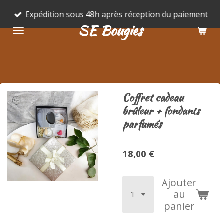
Passer
Expédition sous 48h après réception du paiement
au
SE Bougies
contenu
principal
Coffret cadeau
brûleur + fondants
parfumés
18,00 €
Ajouter
au
panier