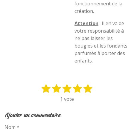
fonctionnement de la
création.
Attention
: Il en va de
votre responsabilité à
ne pas laisser les
bougies et les fondants
parfumés à porter des
enfants.
1
2
3
4
5
E
É
n
v
é
é
é
é
é
1 vote
v
a
t
t
t
t
t
o
l
y
o
o
o
o
o
Ajouter un commentaire
u
e
i
i
i
i
i
a
r
Nom *
t
l