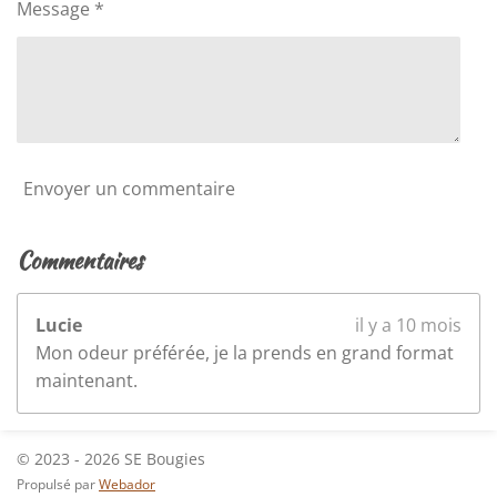
t
t
Message *
o
i
o
i
n
l
e
s
Envoyer un commentaire
Commentaires
Lucie
il y a 10 mois
Mon odeur préférée, je la prends en grand format
maintenant.
© 2023 - 2026 SE Bougies
Propulsé par
Webador