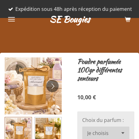
Passer
Expédition sous 48h après réception du paiement
au
SE Bougies
contenu
principal
Poudre parfumée
100gr différentes
senteurs
10,00 €
Choix du parfum :