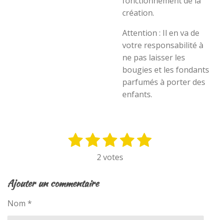
fonctionnement de la
création.
Attention : Il en va de
votre responsabilité à
ne pas laisser les
bougies et les fondants
parfumés à porter des
enfants.
1
2
3
4
5
E
É
n
v
é
é
é
é
é
2 votes
v
a
t
t
t
t
t
o
l
y
o
o
o
o
o
Ajouter un commentaire
u
e
i
i
i
i
i
a
r
Nom *
t
l
l
l
l
l
l