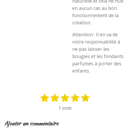
naturelle et cela ne nuit
en aucun cas au bon
fonctionnement de la
création.
Attention : Il en va de
votre responsabilité à
ne pas laisser les
bougies et les fondants
parfumés à porter des
enfants.
1
2
3
4
5
E
É
n
v
é
é
é
é
é
1 vote
v
a
t
t
t
t
t
o
l
y
o
o
o
o
o
Ajouter un commentaire
u
e