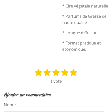
* Cire végétale naturelle
* Parfums de Grasse de
haute qualité
* Longue diffusion
* Format pratique et
économique.
1
2
3
4
5
E
É
n
v
é
é
é
é
é
1 vote
v
a
t
t
t
t
t
o
l
y
o
o
o
o
o
Ajouter un commentaire
u
e
i
i
i
i
i
a
r
Nom *
t
l