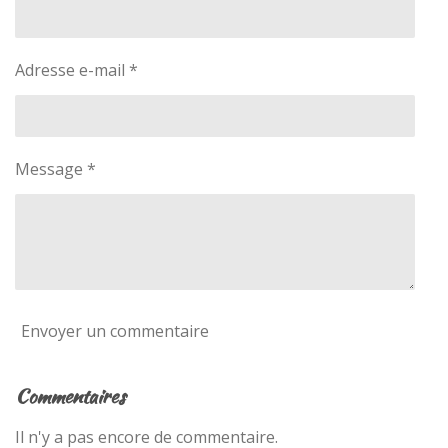
l
l
l
l
l
i
'
e
e
e
e
e
é
o
s
s
s
s
v
n
Adresse e-mail *
a
:
l
5
u
é
a
t
t
Message *
o
i
o
i
n
l
e
s
Envoyer un commentaire
Commentaires
Il n'y a pas encore de commentaire.