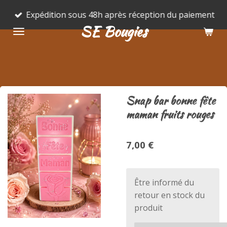
Passer
Expédition sous 48h après réception du paiement
au
SE Bougies
contenu
principal
Snap bar bonne fête
maman fruits rouges
7,00 €
Être informé du
retour en stock du
produit