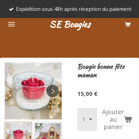
Passer
Expédition sous 48h après réception du paiement
au
SE Bougies
contenu
principal
Bougie bonne fête
maman
15,00 €
Ajouter
au
panier