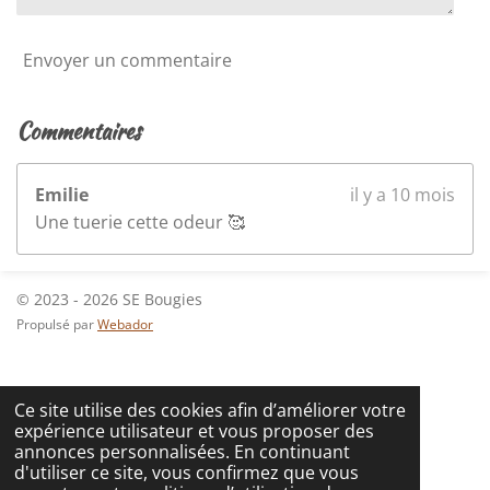
s
Envoyer un commentaire
Commentaires
Emilie
il y a 10 mois
Une tuerie cette odeur 🥰
© 2023 - 2026 SE Bougies
Propulsé par
Webador
Ce site utilise des cookies afin d’améliorer votre
expérience utilisateur et vous proposer des
annonces personnalisées. En continuant
d'utiliser ce site, vous confirmez que vous