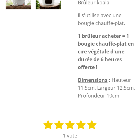
Brûleur koala.
Il s'utilise avec une
bougie chauffe-plat.
1 brûleur acheter = 1
bougie chauffe-plat en
cire végétale d'une
durée de 6 heures
offerte !
Dimensions
:
Hauteur
11.5cm, Largeur 12.5cm,
Profondeur 10cm
1
2
3
4
5
E
É
n
v
é
é
é
é
é
1 vote
v
a