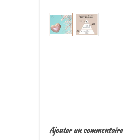
É
v
a
l
Ajouter un commentaire
u
a