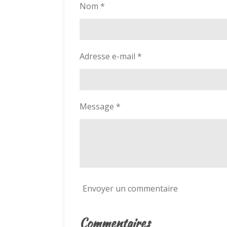
Nom *
t
i
o
n
Adresse e-mail *
:
5
é
t
Message *
o
i
l
e
s
Envoyer un commentaire
Commentaires