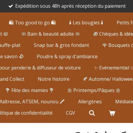
Expédition sous 48h après réception du paiement
🛍️ Too good to go 🛍️
🕯️ Les bougies 🕯️
Petits
t 🛀
🧼 Bain & beauté adulte 🧼
🎁 Chèques & idé
uffe-plat
Snap bar & gros fondant
🌹 Bouquets 
de savon 🥀
Poudre & spray d'ambiance
our penderie & diffuseur de voiture
✨ Evénementiel 
and Collect
Notre histoire
🍂 Automne/ Hallowee
💐 Fête des mamies 💐
🌼 Printemps/Pâques 🌼
 Maîtresse, ATSEM, nounou 🖍️
Allergènes
Médiat
itique de confidentialité
CGV