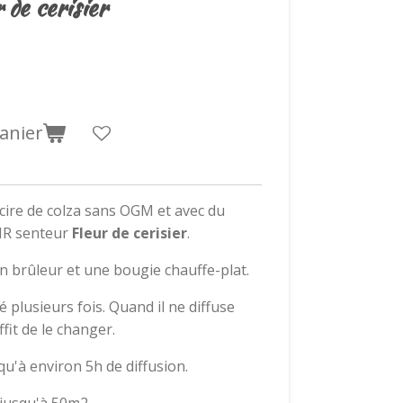
 de cerisier
anier
 cire de colza
sans OGM et avec du
MR senteur
F
leur de cerisier
.
un brûleur et une bougie chauffe-plat.
é plusieurs fois. Quand il ne diffuse
fit de le changer.
qu'à environ 5h de diffusion.