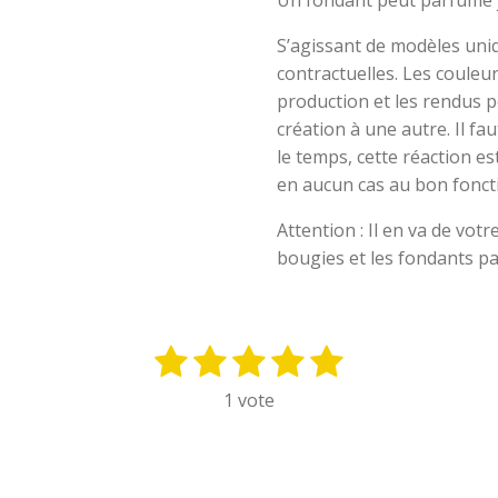
Un fondant peut parfumé 
S’agissant de modèles uni
contractuelles. Les couleu
production et les rendus 
création à une autre. Il fau
le temps, cette réaction es
en aucun cas au bon fonct
Attention : Il en va de votr
bougies et les fondants p
1
2
3
4
5
E
n
é
é
é
é
é
1 vote
v
t
t
t
t
t
o
y
o
o
o
o
o
e