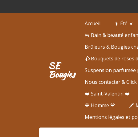
Passer
au
contenu
Accueil
☀️ Été ☀️
principal
🛀 Bain & beauté enfan
Brûleurs & Bougies cha
🥀 Bouquets de roses 
SE
Suspension parfumée p
Bougies
Nous contacter & Click 
❤️ Saint-Valentin ❤️
💙 Homme 💙
🖍️
Mentions légales et pol