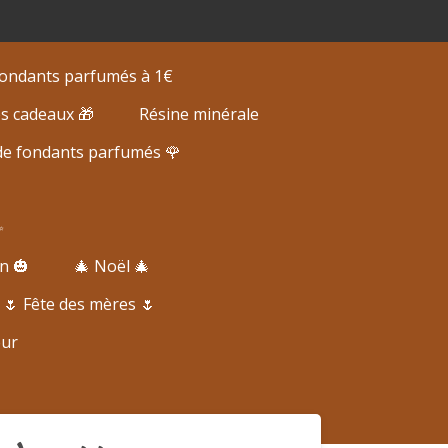
 fondants parfumés à 1€
es cadeaux 🎁
Résine minérale
de fondants parfumés 🌹
✨
n 🎃
🎄 Noël 🎄
🌷 Fête des mères 🌷
eur