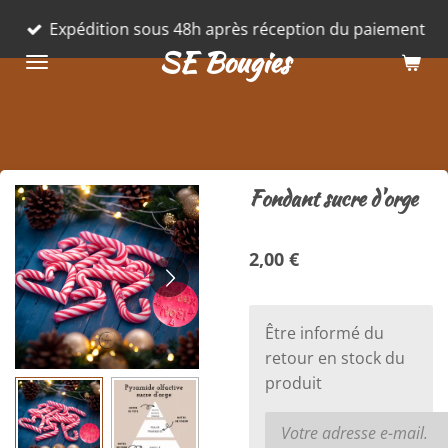
Passer
Expédition sous 48h après réception du paiement
au
SE Bougies
contenu
principal
Fondant sucre d'orge
2,00 €
Être informé du
retour en stock du
produit