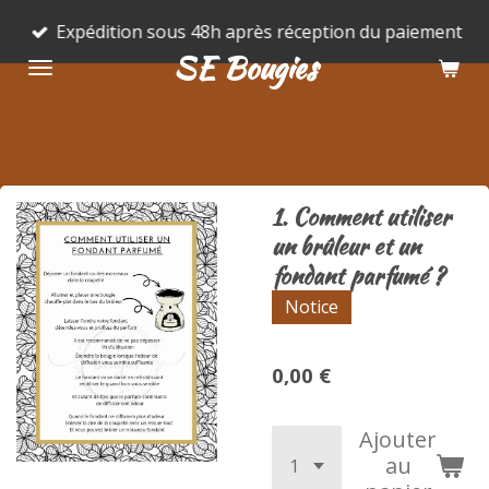
Passer
Expédition sous 48h après réception du paiement
au
SE Bougies
contenu
principal
1. Comment utiliser
un brûleur et un
fondant parfumé ?
Notice
0,00 €
Ajouter
au