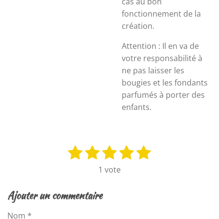
cas au bon
fonctionnement de la
création.
Attention : Il en va de
votre responsabilité à
ne pas laisser les
bougies et les fondants
parfumés à porter des
enfants.
1
2
3
4
5
E
É
n
v
é
é
é
é
é
1 vote
v
a
t
t
t
t
t
o
l
y
o
o
o
o
o
Ajouter un commentaire
u
e
i
i
i
i
i
a
r
Nom *