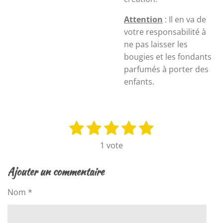
Attention
: Il en va de
votre responsabilité à
ne pas laisser les
bougies et les fondants
parfumés à porter des
enfants.
1
2
3
4
5
E
É
n
v
é
é
é
é
é
1 vote
v
a
t
t
t
t
t
o
l
y
o
o
o
o
o
Ajouter un commentaire
u
e
i
i
i
i
i
a
r
Nom *
t
l
l
l
l
l
l
i
'
e
e
e
e
e