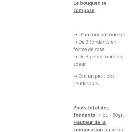
Le bouquet se
compose
:
↪️ D'un fondant ourson
↪️ De 3 fondants en
forme de rose
↪️ De 3 petits fondants
coeur
↪️ Et d'un petit pot
réutilisable.
Poids total des
fondants
: + ou - 60gr.
Hauteur de la
composition
: environ