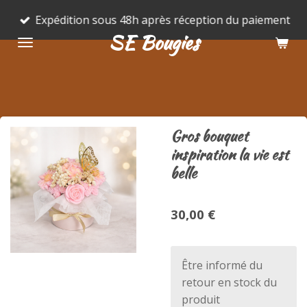
Passer
Expédition sous 48h après réception du paiement
au
SE Bougies
contenu
principal
Gros bouquet
inspiration la vie est
belle
30,00 €
Être informé du
retour en stock du
produit