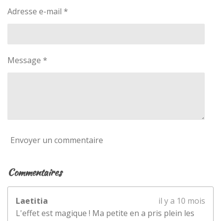
u
Adresse e-mail *
l
l
s
c
Message *
r
e
e
n
Envoyer un commentaire
Commentaires
Laetitia
il y a 10 mois
L'effet est magique ! Ma petite en a pris plein les