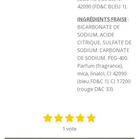
42090 (FD&C BLEU 1).
INGRÉDIENTS FRAISE
:
BICARBONATE DE
SODIUM, ACIDE
CITRIQUE, SULFATE DE
SODIUM. CARBONATE
DE SODIUM, PEG-400.
Parfum (fragrance),
mica, linalol, CI 42090
(bleu FD&C 1). CI 17200
(rouge D&C 33).
1
2
3
4
5
E
É
n
v
é
é
é
é
é
1 vote
v
a
t
t
t
t
t
o