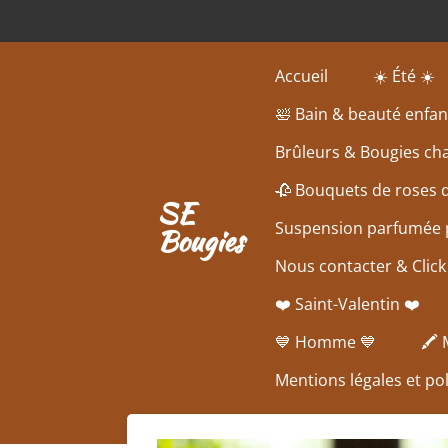
Passer
au
contenu
Accueil
☀️ Été ☀️
principal
🛀 Bain & beauté enfan
Brûleurs & Bougies cha
🥀 Bouquets de roses 
SE
Suspension parfumée p
Bougies
Nous contacter & Click
❤️ Saint-Valentin ❤️
💙 Homme 💙
🖍️
Mentions légales et pol