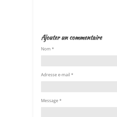
É
v
a
l
Ajouter un commentaire
u
a
Nom *
t
i
o
n
Adresse e-mail *
:
5
é
t
Message *
o
i
l