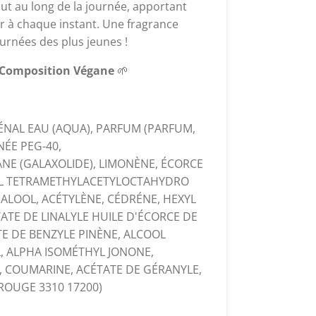
ut au long de la journée, apportant
 à chaque instant. Une fragrance
ournées des plus jeunes !
. Composition Végane
🌱
ÉNAL EAU (AQUA), PARFUM (PARFUM,
NÉE PEG-40,
E (GALAXOLIDE), LIMONÈNE, ÉCORCE
IL TETRAMETHYLACETYLOCTAHYDRO
NALOOL, ACÉTYLÈNE, CÉDRÉNE, HEXYL
ATE DE LINALYLE HUILE D'ÉCORCE DE
TE DE BENZYLE PINÈNE, ALCOOL
, ALPHA ISOMÉTHYL JONONE,
L, COUMARINE, ACÉTATE DE GÉRANYLE,
ROUGE 3310 17200)