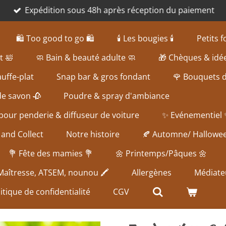
Expédition sous 48h après réception du paiement
🛍️ Too good to go 🛍️
🕯️ Les bougies 🕯️
Petits 
t 🛀
🧼 Bain & beauté adulte 🧼
🎁 Chèques & idé
uffe-plat
Snap bar & gros fondant
🌹 Bouquets 
de savon 🥀
Poudre & spray d'ambiance
our penderie & diffuseur de voiture
✨ Evénementiel
 and Collect
Notre histoire
🍂 Automne/ Hallowe
💐 Fête des mamies 💐
🌼 Printemps/Pâques 🌼
 Maîtresse, ATSEM, nounou 🖍️
Allergènes
Médiate
itique de confidentialité
CGV