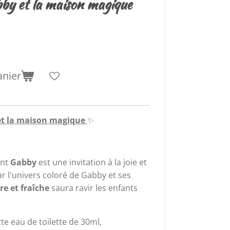
bby et la maison magique
anier
 et la maison magique
✨
ant
Gabby
est une invitation à la joie et
ar l'univers coloré de Gabby et ses
re et fraîche
saura ravir les enfants
te eau de toilette de 30ml,