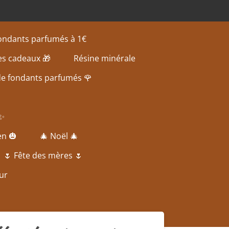
fondants parfumés à 1€
es cadeaux 🎁
Résine minérale
de fondants parfumés 🌹
 ✨
en 🎃
🎄 Noël 🎄
🌷 Fête des mères 🌷
ur