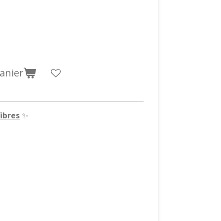
anier
ibres
✨