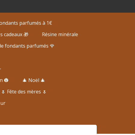
 fondants parfumés à 1€
es cadeaux 🎁
Résine minérale
de fondants parfumés 🌹
✨
n 🎃
🎄 Noël 🎄
🌷 Fête des mères 🌷
eur