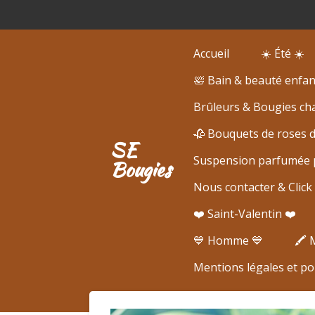
Passer
au
contenu
Accueil
☀️ Été ☀️
principal
🛀 Bain & beauté enfan
Brûleurs & Bougies cha
🥀 Bouquets de roses 
SE
Suspension parfumée p
Bougies
Nous contacter & Click 
❤️ Saint-Valentin ❤️
💙 Homme 💙
🖍️
Mentions légales et pol