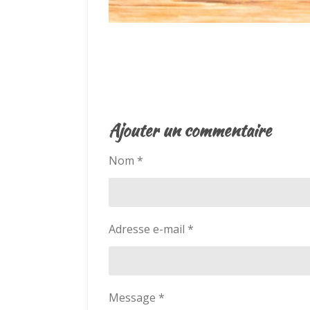
É
v
a
l
Ajouter un commentaire
u
a
Nom *
t
i
o
n
Adresse e-mail *
:
5
é
t
Message *
o