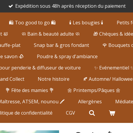
Expédition sous 48h après réception du paiement
🛍️ Too good to go 🛍️
🕯️ Les bougies 🕯️
Petits
t 🛀
🧼 Bain & beauté adulte 🧼
🎁 Chèques & idé
uffe-plat
Snap bar & gros fondant
🌹 Bouquets 
de savon 🥀
Poudre & spray d'ambiance
our penderie & diffuseur de voiture
✨ Evénementiel 
and Collect
Notre histoire
🍂 Automne/ Hallowee
💐 Fête des mamies 💐
🌼 Printemps/Pâques 🌼
 Maîtresse, ATSEM, nounou 🖍️
Allergènes
Médiat
itique de confidentialité
CGV