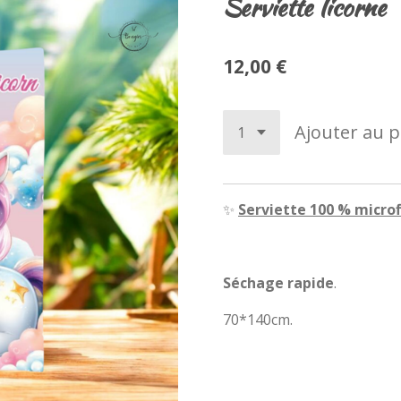
Serviette licorne
12,00 €
Ajouter au p
✨
Serviette 100 % microf
Séchage rapide
.
70*140cm.