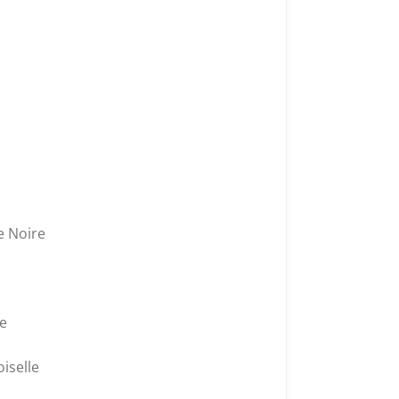
e Noire
le
iselle