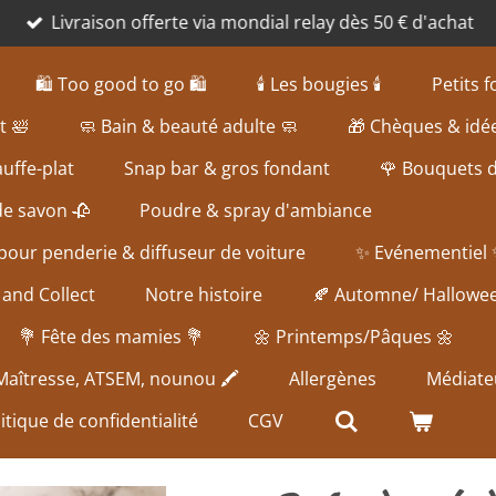
Livraison offerte via mondial relay dès 50 € d'achat
🛍️ Too good to go 🛍️
🕯️ Les bougies 🕯️
Petits 
t 🛀
🧼 Bain & beauté adulte 🧼
🎁 Chèques & idé
uffe-plat
Snap bar & gros fondant
🌹 Bouquets 
de savon 🥀
Poudre & spray d'ambiance
our penderie & diffuseur de voiture
✨ Evénementiel
 and Collect
Notre histoire
🍂 Automne/ Hallowe
💐 Fête des mamies 💐
🌼 Printemps/Pâques 🌼
 Maîtresse, ATSEM, nounou 🖍️
Allergènes
Médiate
itique de confidentialité
CGV