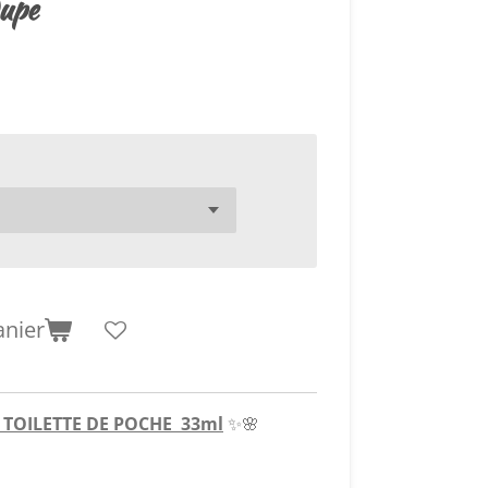
upe
anier
 TOILETTE DE POCHE 33ml
✨🌸