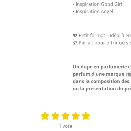
• Inspiration Good Girl
• Inspiration Angel
💖 Petit format – Idéal à e
🎁 Parfait pour offrir ou se 
Un dupe en parfumerie es
parfum d'une marque répu
dans la composition des i
ou la présentation du pr
1
2
3
4
5
E
n
é
é
é
é
é
1 vote
v