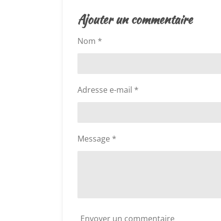
l
Ajouter un commentaire
u
a
Nom *
t
i
o
n
Adresse e-mail *
:
5
é
t
Message *
o
i
l
e
s
Envoyer un commentaire