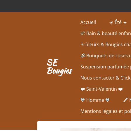
Passer
au
contenu
Accueil
☀️ Été ☀️
principal
🛀 Bain & beauté enfan
Brûleurs & Bougies cha
🥀 Bouquets de roses 
SE
Suspension parfumée p
Bougies
Nous contacter & Click
❤️ Saint-Valentin ❤️
💙 Homme 💙
🖍️
Mentions légales et pol