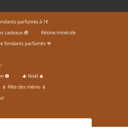
fondants parfumés à 1€
es cadeaux 🎁
Résine minérale
de fondants parfumés 🌹
 ✨
en 🎃
🎄 Noël 🎄
🌷 Fête des mères 🌷
ur