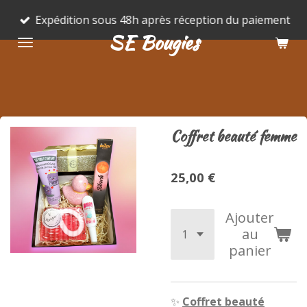
Passer
Expédition sous 48h après réception du paiement
au
SE Bougies
contenu
principal
Coffret beauté femme
25,00 €
Ajouter
au
panier
✨
Coffret beauté