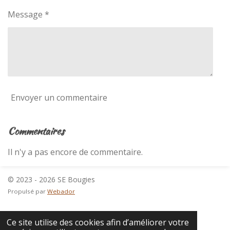
a
t
t
Message *
o
i
o
i
n
l
e
s
Envoyer un commentaire
Commentaires
Il n'y a pas encore de commentaire.
© 2023 - 2026 SE Bougies
Propulsé par
Webador
Ce site utilise des cookies afin d’améliorer votre