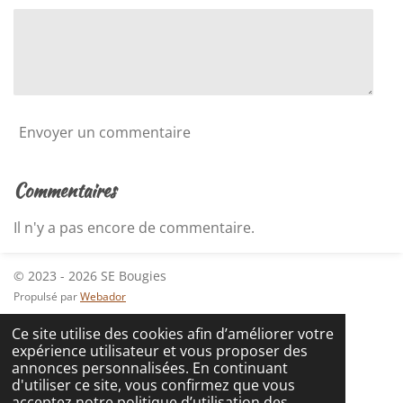
o
i
o
i
n
l
e
s
Envoyer un commentaire
Commentaires
Il n'y a pas encore de commentaire.
© 2023 - 2026 SE Bougies
Propulsé par
Webador
Ce site utilise des cookies afin d’améliorer votre
expérience utilisateur et vous proposer des
annonces personnalisées. En continuant
d'utiliser ce site, vous confirmez que vous
acceptez notre politique d’utilisation des