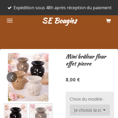
Passer
Expédition sous 48h après réception du paiement
au
SE Bougies
contenu
principal
Mini brûleur fleur
effet pierre
8,00 €
Choix du modèle :