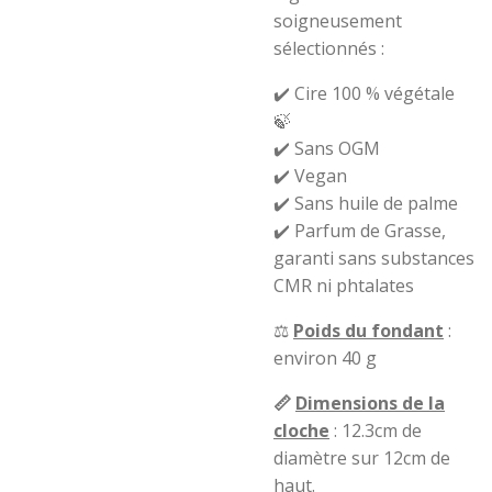
soigneusement
sélectionnés :
✔️ Cire 100 % végétale
🍃
✔️ Sans OGM
✔️ Vegan
✔️ Sans huile de palme
✔️ Parfum de Grasse,
garanti sans substances
CMR ni phtalates
⚖️
Poids du fondant
:
environ 40 g
📏
Dimensions de la
cloche
: 12.3cm de
diamètre sur 12cm de
haut.