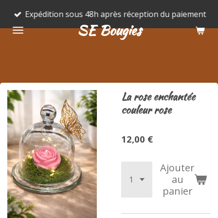
Passer
Expédition sous 48h après réception du paiement
au
SE Bougies
contenu
principal
La rose enchantée
couleur rose
12,00 €
Ajouter
au
panier