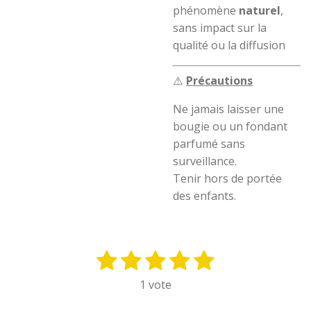
phénomène
naturel
,
sans impact sur la
qualité ou la diffusion
⚠️
Précautions
Ne jamais laisser une
bougie ou un fondant
parfumé sans
surveillance.
Tenir hors de portée
des enfants.
1
2
3
4
5
E
É
n
v
é
é
é
é
é
1 vote
v
a
t
t
t
t
t
o
l