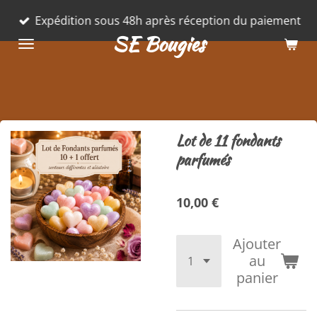
Passer
Expédition sous 48h après réception du paiement
au
SE Bougies
contenu
principal
Lot de 11 fondants
parfumés
10,00 €
Ajouter
au
panier